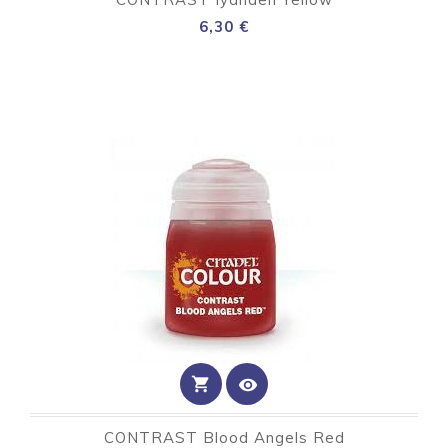
Preço
6,30 €
shopping_cart
visibility
CONTRAST Blood Angels Red