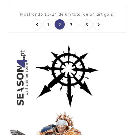
Mostrando 13-24 de um total de 54 artigo(s)


…
1
2
3
5