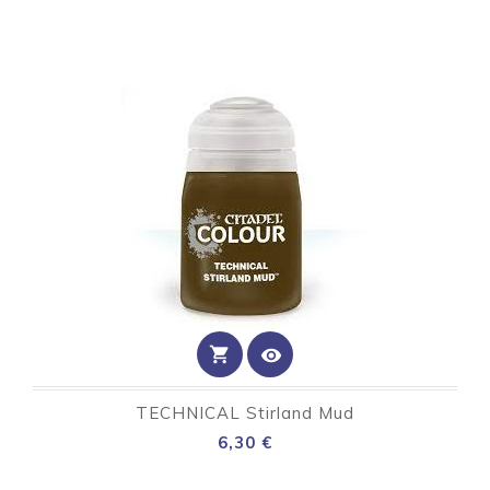
shopping_cart
visibility
TECHNICAL Stirland Mud
Preço
6,30 €