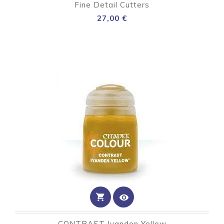
Fine Detail Cutters
Preço
27,00 €
shopping_cart
visibility
CONTRAST Iyanden Yellow