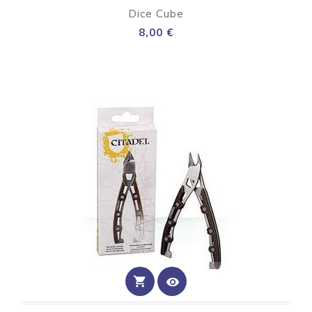
Dice Cube
Preço
8,00 €
shopping_cart
visibility