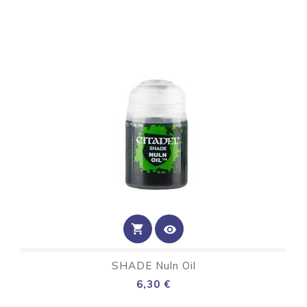
shopping_cart
visibility
SHADE Nuln Oil
Preço
6,30 €