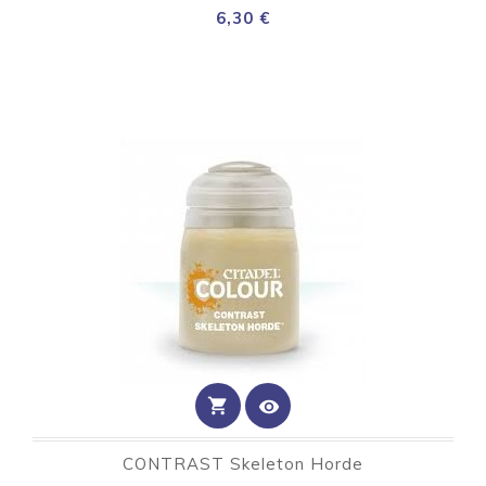
Preço
6,30 €
shopping_cart
visibility
CONTRAST Skeleton Horde