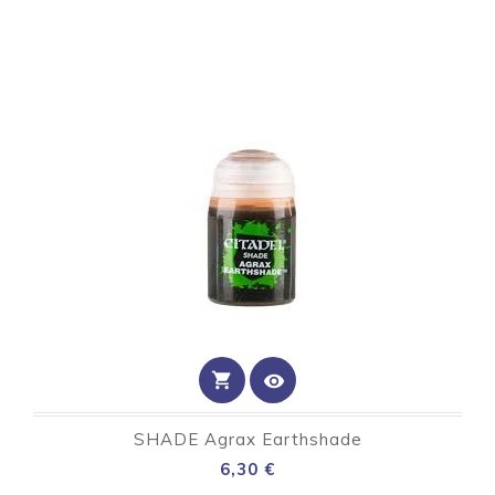
shopping_cart
visibility
SHADE Agrax Earthshade
Preço
6,30 €