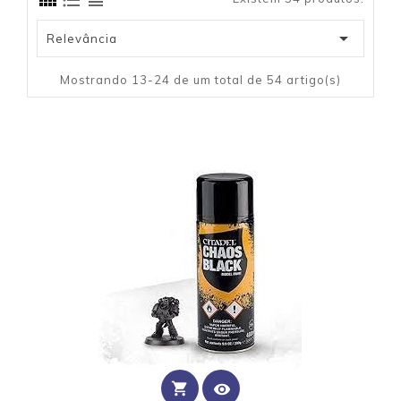

Relevância
Mostrando 13-24 de um total de 54 artigo(s)
shopping_cart
visibility