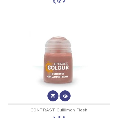
Preço
6,30 €
shopping_cart
visibility
CONTRAST Guilliman Flesh
Preço
6,30 €