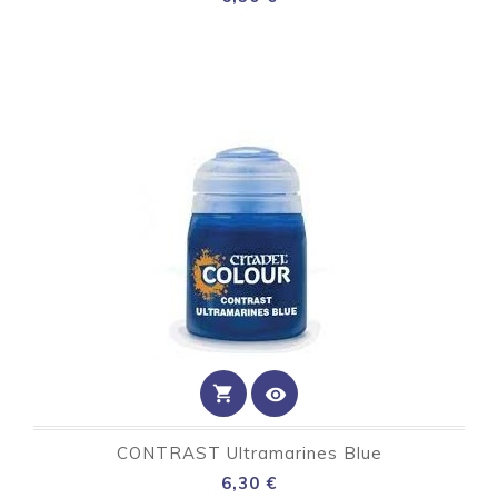
shopping_cart
visibility
CONTRAST Ultramarines Blue
Preço
6,30 €