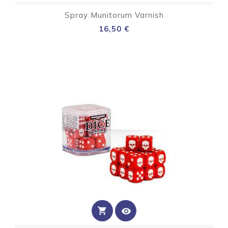
Spray Munitorum Varnish
Preço
16,50 €
shopping_cart
visibility