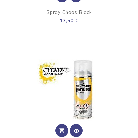
Spray Chaos Black
Preço
13,50 €
shopping_cart
visibility