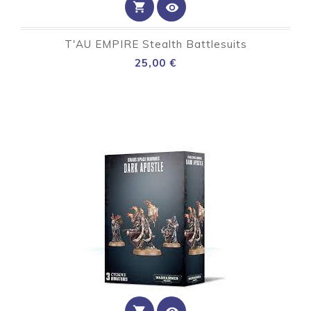
shopping_cart
visibility
T'AU EMPIRE Stealth Battlesuits
Preço
25,00 €