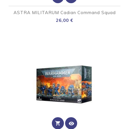
ASTRA MILITARUM Cadian Command Squad
Preço
26,00 €
shopping_cart
visibility