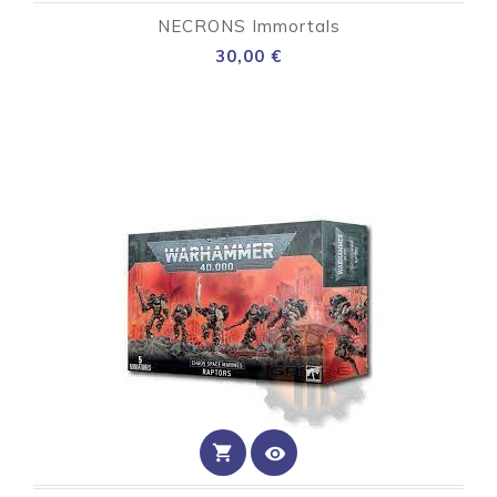
NECRONS Immortals
Preço
30,00 €
shopping_cart
visibility