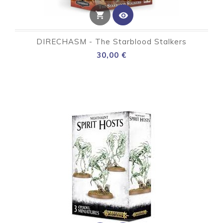
shopping_cart
visibility
DIRECHASM - The Starblood Stalkers
Preço
30,00 €