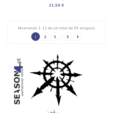
Preço
31,50 €
Mostrando 1-12 de um total de 55 artigo(s)

…
1
2
3
5