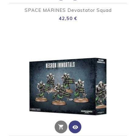
SPACE MARINES Devastator Squad
Preço
42,50 €
shopping_cart
visibility