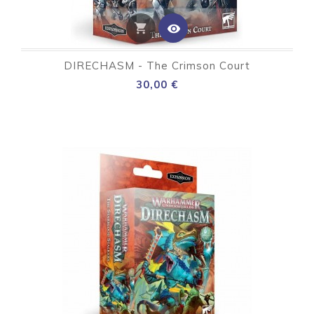
shopping_cart
visibility
DIRECHASM - The Crimson Court
Preço
30,00 €