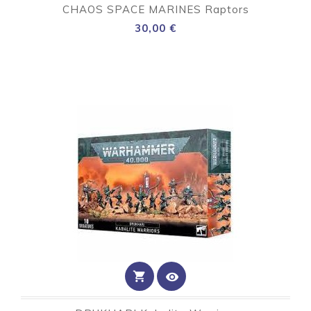
CHAOS SPACE MARINES Raptors
Preço
30,00 €
shopping_cart
visibility