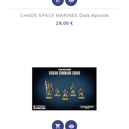
shopping_cart
visibility
CHAOS SPACE MARINES Dark Apostle
Preço
29,00 €
shopping_cart
visibility