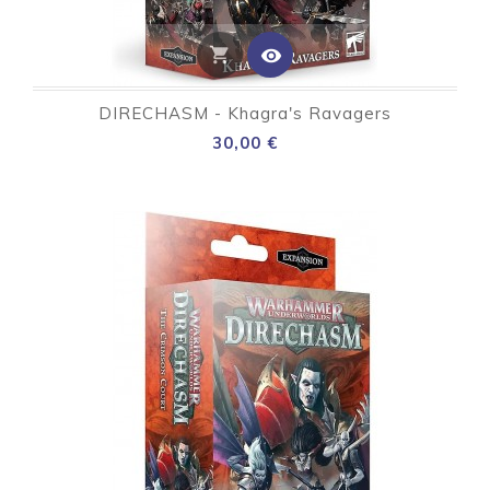
shopping_cart
visibility
DIRECHASM - Khagra's Ravagers
Preço
30,00 €