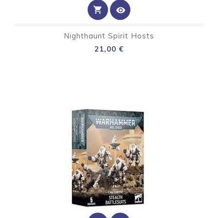
shopping_cart
visibility
Nighthaunt Spirit Hosts
Preço
21,00 €