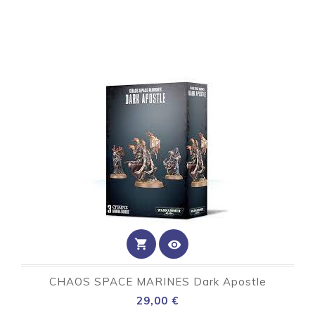
shopping_cart
visibility
CHAOS SPACE MARINES Dark Apostle
Preço
29,00 €