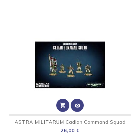
shopping_cart
visibility
ASTRA MILITARUM Cadian Command Squad
Preço
26,00 €