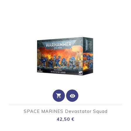
shopping_cart
visibility
SPACE MARINES Devastator Squad
Preço
42,50 €