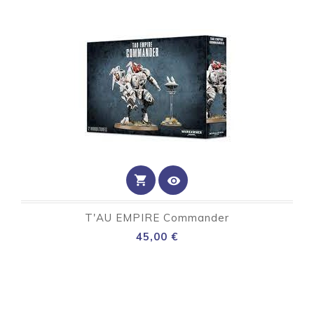
shopping_cart
visibility
T'AU EMPIRE Commander
Preço
45,00 €