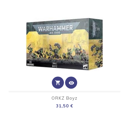
shopping_cart
visibility
ORKZ Boyz
Preço
31,50 €