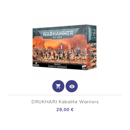
shopping_cart
visibility
DRUKHARI Kabalite Warriors
Preço
28,00 €