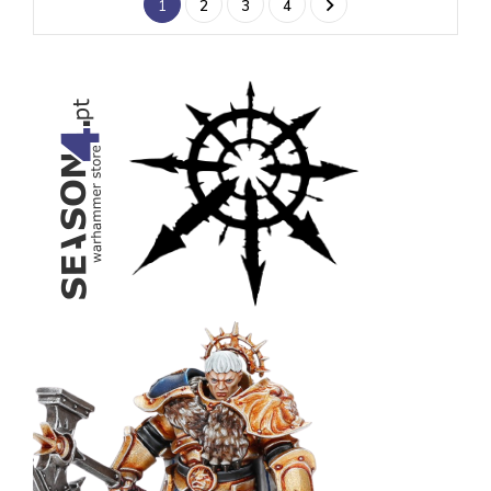

1
2
3
4