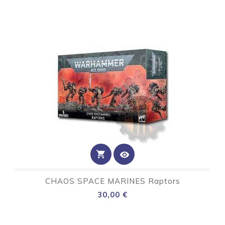
shopping_cart
visibility
CHAOS SPACE MARINES Raptors
Preço
30,00 €