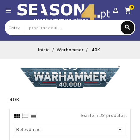
0

Início
Warhammer
40K
40K
Existem 39 produtos.

Relevância