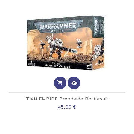
shopping_cart
visibility
T'AU EMPIRE Broadside Battlesuit
Preço
45,00 €