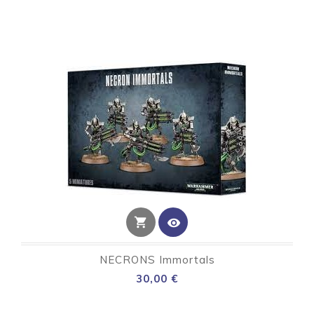
shopping_cart
visibility
NECRONS Immortals
Preço
30,00 €