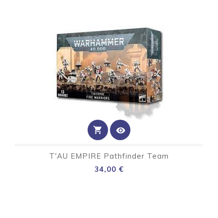
shopping_cart
visibility
T'AU EMPIRE Pathfinder Team
Preço
34,00 €