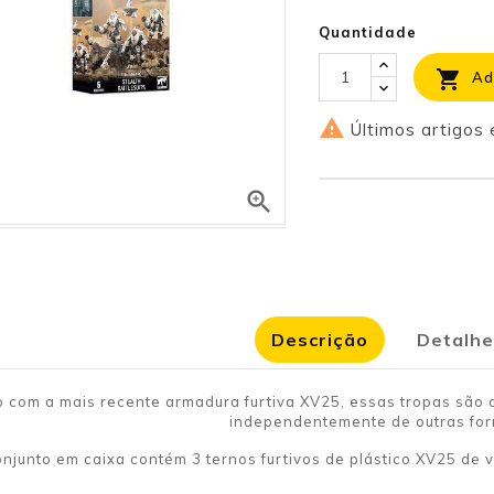
Quantidade

Ad

Últimos artigos

Descrição
Detalhe
 com a mais recente armadura furtiva XV25, essas tropas são os
independentemente de outras fo
onjunto em caixa contém 3 ternos furtivos de plástico XV25 de 