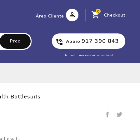
0
Checkout
Área Cliente
917 390 843
Proc
Apoio
chamada para rede móvel nacional
th Battlesuits
s
ttlesuits