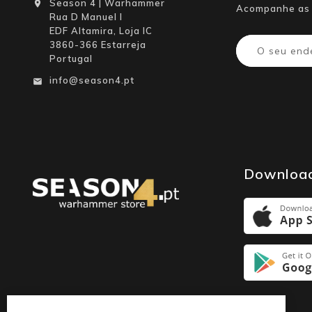
Season 4 | Warhammer

Acompanhe as 
Rua D Manuel I
EDF Altamira, Loja IC
3860-366 Estarreja
Portugal
info@season4.pt

Downloa