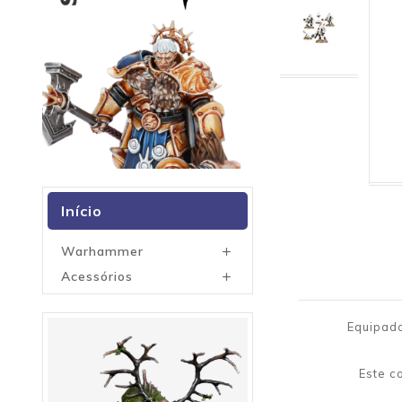
Início
Warhammer

Acessórios

Equipado
Este c