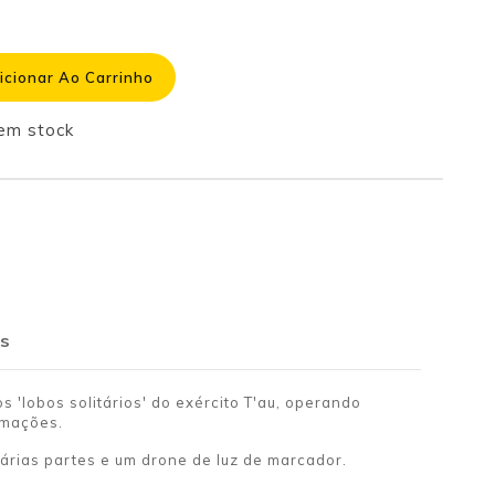
icionar Ao Carrinho
 em stock
s
 'lobos solitários' do exército T'au, operando
rmações.
várias partes e um drone de luz de marcador.