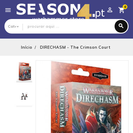
0

Início
DIRECHASM - The Crimson Court