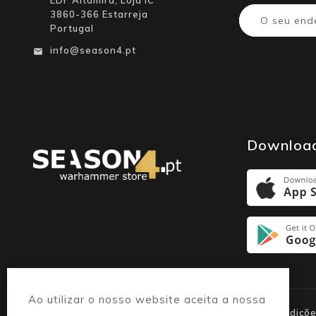
3860-366 Estarreja
Portugal
info@season4.pt

Downloa
Ao utilizar o nosso website aceita a nossa
Informações :
Resolução Litígios
Termos e condiçõ