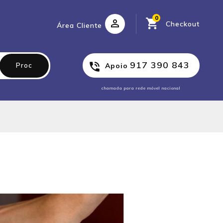
0
Checkout
Área Cliente
917 390 843
Proc
Apoio
chamada para rede móvel nacional