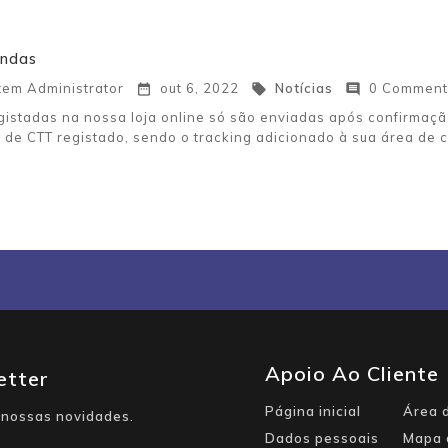
endas
em Administrator
out 6, 2022
Notícias
0 Comment



istadas na nossa loja online só são enviadas após confirmaç
 de CTT registado, sendo o tracking adicionado à sua área de c
Apoio Ao Cliente
etter
Página inicial
Área d
nossas novidades.
Dados pessoais
Mapa 