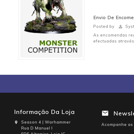
Envio De Encom
Posted by
Syst

As encomendas reg
efectuadas através
Informação Da Loja
Newsl
Season 4 | Warhammer

Acompanhe as 
Rua D Manuel I
EDF Altamira, Loja IC