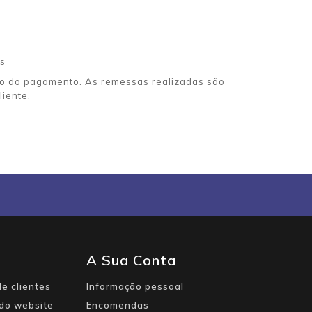
s
ão do pagamento. As remessas realizadas são
liente.
A Sua Conta
e clientes
Informação pessoal
do website
Encomendas