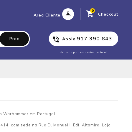
0
Checkout
Área Cliente
917 390 843
Proc
Apoio
chamada para rede móvel nacional
cas Warhammer em Portugal.
14, com sede na Rua D. Manuel I, Edf. Altamira, Loja