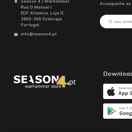
Season 4 | Warhammer

Acompanhe as 
Rua D Manuel I
EDF Altamira, Loja IC
3860-366 Estarreja
Portugal
info@season4.pt

Downloa