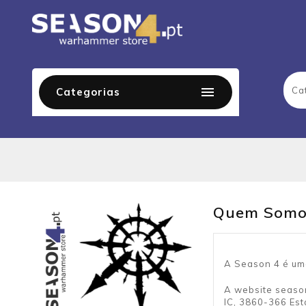

Categorias
Quem Somo
A Season 4 é um
A website season
IC, 3860-366 Est