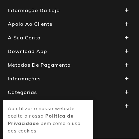
Informação Da Loja

Apoio Ao Cliente

A Sua Conta

Download App

Métodos De Pagamento

Informações

Categorias

Produtos

Ao utilizar o nosso website
aceita a nossa
Política de
Privacidade
bem como o uso
dos cookies