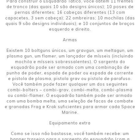
Para construir o Esquadrão Tático, você obtém 11 frentes
de tronco (das quais 10 são designs únicos); 10 poses de
pernas diferentes; 16 cabeças diferentes (13 com
capacetes, 3 sem cabeça); 22 ombreiras; 10 mochilas (das
quais 9 são designs individuais); e 10 conjuntos de braços
esquerdo e direito.
Armas
Existem 10 boltguns únicos, um gravgun, um meltagun, um
plasma gun, um flamer, um lançador de mísseis (incluindo
mochila e mísseis sobressalentes). O sargento do
esquadrão pode ser armado com uma combinação de
punho de poder, espada de poder ou espada de corrente
e pistola de plasma, pistola grav ou pistola de parafuso.
Você também pode fazer qualquer um dos seguintes
combi-bolters – combi-grav, combi-melta, combi-plasma
ou combi-flamer. O esquadrão também pode ser armado
com uma bomba melta, uma seleção de facas de combate
e granadas Frag e Krak suficientes para armar cada Space
Marine.
Equipamento extra
Como se isso não bastasse, você também recebe: um
banner traseiro para o sargento do esquadrão (com a